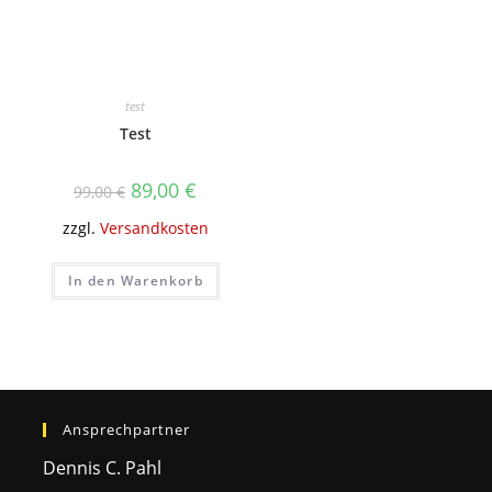
test
Test
89,00
€
99,00
€
zzgl.
Versandkosten
In den Warenkorb
Ansprechpartner
Dennis C. Pahl