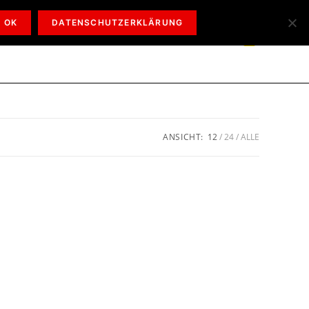
OK
DATENSCHUTZERKLÄRUNG
PB TRUCKING
KONTAKT
0
ANSICHT:
12
24
ALLE